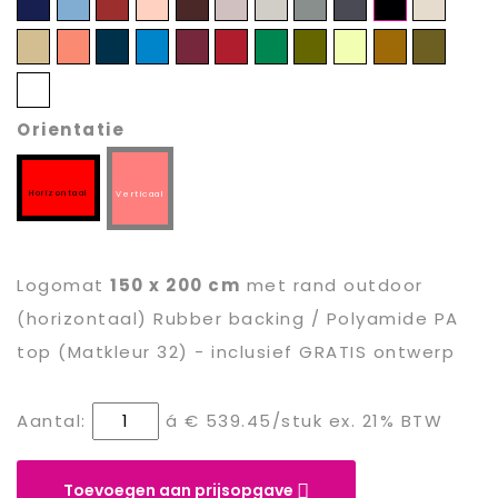
23
24
25
26
27
28
29
30
31
32
33
34
35
36
37
38
39
40
41
42
43
44
Verder
45
Orientatie
Horizontaal
Verticaal
Logomat
150 x 200 cm
met rand
outdoor
(horizontaal) Rubber backing / Polyamide PA
top (Matkleur 32) - inclusief GRATIS ontwerp
Aantal:
á
€ 539.45
/stuk ex. 21% BTW
Toevoegen aan prijsopgave