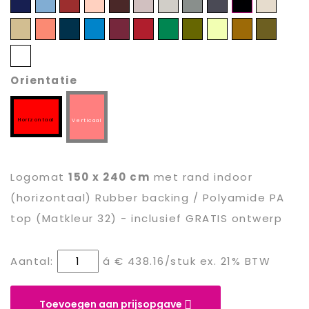
23
24
25
26
27
28
29
30
31
32
33
34
35
36
37
38
39
40
41
42
43
44
Verder
45
Orientatie
Horizontaal
Verticaal
Logomat
150 x 240 cm
met rand
indoor
(horizontaal) Rubber backing / Polyamide PA
top (Matkleur 32) - inclusief GRATIS ontwerp
Aantal:
á
€ 438.16
/stuk ex. 21% BTW
Toevoegen aan prijsopgave