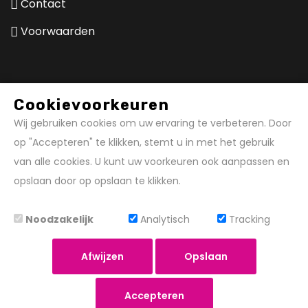
Contact
Voorwaarden
Hierom kiezen klanten voor de
Cookievoorkeuren
expert
Wij gebruiken cookies om uw ervaring te verbeteren. Door
op "Accepteren" te klikken, stemt u in met het gebruik
Topkwaliteit logomatten
van alle cookies. U kunt uw voorkeuren ook aanpassen en
De absolute expert in (logo)matten
opslaan door op opslaan te klikken.
Innovatief orderproces
Wij denken met u mee
Gratis ontwerp t.w.v. (minimaal) € 30,-
Noodzakelijk
Analytisch
Tracking
Afwijzen
Opslaan
Copyright NewEgo B.V. © 2018 - 2026 Alle rechten
Accepteren
voorbehouden