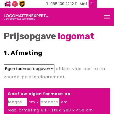
085 109 22 12
Mail
Prijsopgave
logomat
1. Afmeting
of kies voor een extra
voordelige standaardmaat.
Geef uw eigen formaat op:
cm x
cm
Max. afmeting uit 1 stuk: 200 x 450 cm