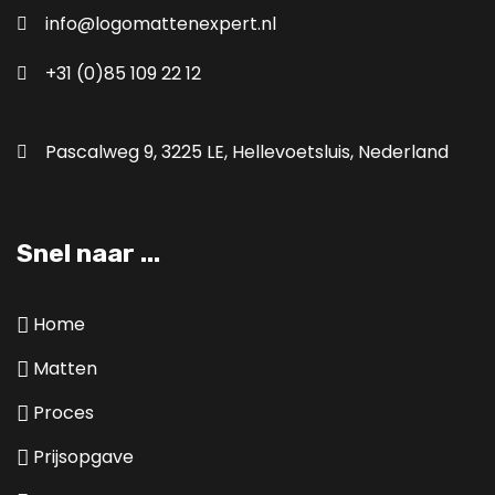
info@logomattenexpert.nl
45
Orientatie
+31 (0)85 109 22 12
Vierkant
Pascalweg 9, 3225 LE, Hellevoetsluis, Nederland
Logomat
x cm
met rand
indoor
(horizontaal)
Rubber backing / Polyamide PA top (Matkleur
Snel naar ...
32) - inclusief GRATIS ontwerp
Home
Aantal:
á
€ -,--
/stuk ex. 21% BTW
Matten
Toevoegen aan prijsopgave
Proces
Prijsopgave
Opnieuw