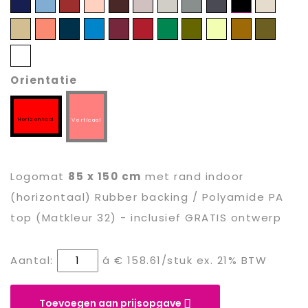
23
24
25
26
27
28
29
30
31
32
33
34
35
36
37
38
39
40
41
42
43
44
Verder
45
Orientatie
Horizontaal
Verticaal
Logomat
85 x 150 cm
met rand
indoor
(horizontaal) Rubber backing / Polyamide PA
top (Matkleur 32) - inclusief GRATIS ontwerp
Aantal:
á
€ 158.61
/stuk ex. 21% BTW
Toevoegen aan prijsopgave